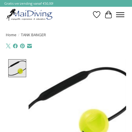
Gratis verzending vanaf €50,00!
Verlanglijst
Winkelwa
Home
/
TANK BANGER
Product image slideshow Items