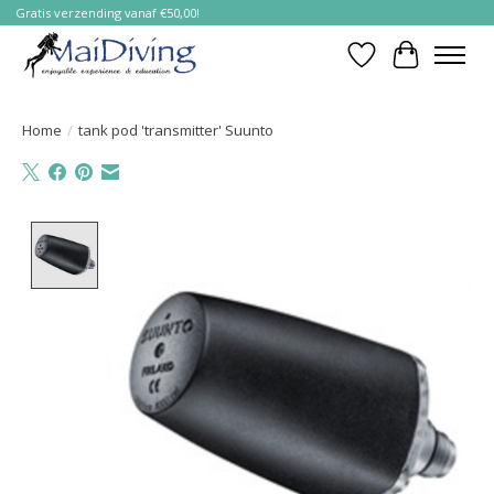
Gratis verzending vanaf €50,00!
Verlanglijst
Winkelwa
Home
/
tank pod 'transmitter' Suunto
Product image slideshow Items