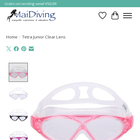
Gratis verzending vanaf €50,00!
Verlanglijst
Winkelwa
Home
/
Tetra Junior Clear Lens
Product image slideshow Items