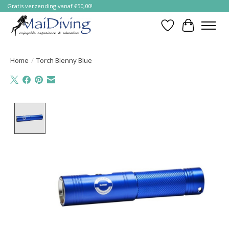
Gratis verzending vanaf €50,00!
Verlanglijst
Winkelwa
Home
/
Torch Blenny Blue
Product image slideshow Items