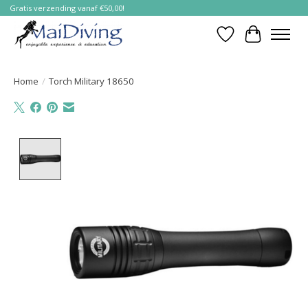
Gratis verzending vanaf €50,00!
Verlanglijst
Winkelwa
Home
/
Torch Military 18650
Product image slideshow Items