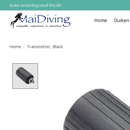
Gratis verzending vanaf €50,00!
Home
Duiken
Home
/
Transmitter, Black
Product image slideshow Items