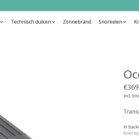
Technisch duiken
Zonnebrand
Snorkelen
K
Oc
€369
Incl. bt
Trans
In bac
leverti