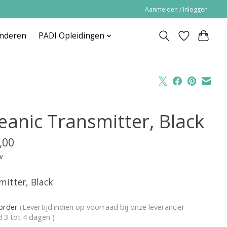
Aanmelden / Inloggen
inderen
PADI Opleidingen
eanic Transmitter, Black
,00
w
mitter, Black
korder
(Levertijd:indien op voorraad bij onze leverancier
jd 3 tot 4 dagen )