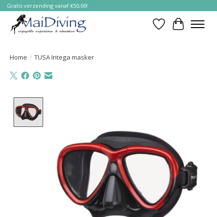
Gratis verzending vanaf €50,00!
Verlanglijst
Winkelwa
Home
/
TUSA Intega masker
Product image slideshow Items