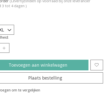
korder
(Levertijd:indien op voorraad bij onze leverancier
jd 3 tot 4 dagen )
heid:
Toevoegen aan winkelwagen
Plaats bestelling
oegen om te vergelijken