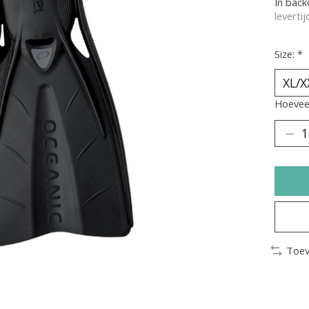
In bac
leverti
Size:
*
Hoeveel
Toev