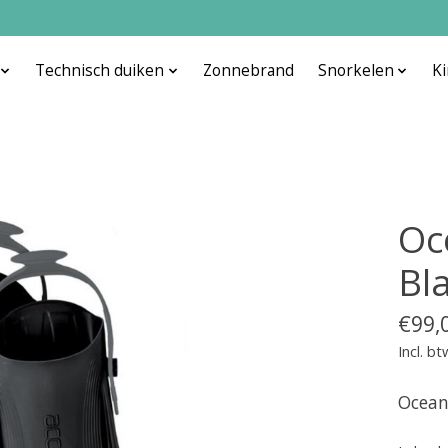
Technisch duiken
Zonnebrand
Snorkelen
K
Oc
Bl
€99,
Incl. bt
Oceani