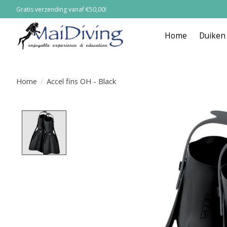
Gratis verzending vanaf €50,00!
Home
Duiken
Home
/
Accel fins OH - Black
Product image slideshow Items