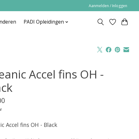
Aanmelden / Inloggen
inderen
PADI Opleidingen
eanic Accel fins OH -
ack
00
w
c Accel fins OH - Black