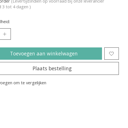
korder
(Levertijd:indien op voorraad bij onze leverancier
jd 3 tot 4 dagen )
heid:
Toevoegen aan winkelwagen
Plaats bestelling
oegen om te vergelijken