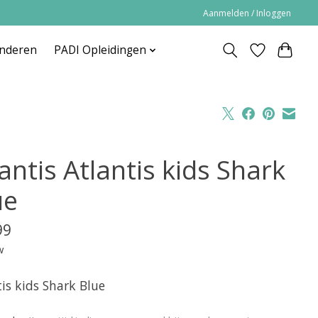
Aanmelden / Inloggen
inderen
PADI Opleidingen
antis Atlantis kids Shark
ue
99
w
is kids Shark Blue