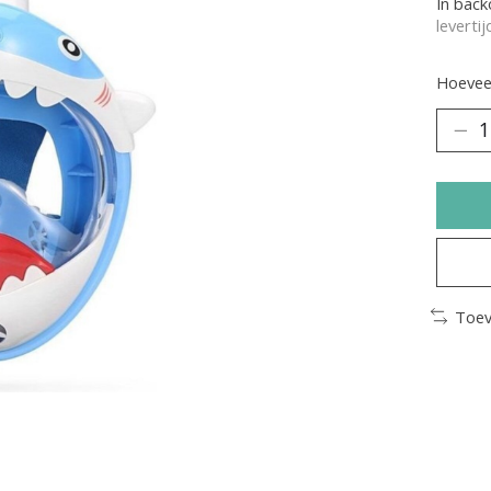
In bac
leverti
Hoeveel
Toev