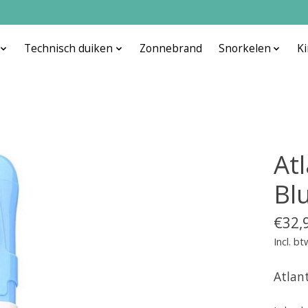
Technisch duiken
Zonnebrand
Snorkelen
K
Atl
Bl
€32,
Incl. bt
Atlant