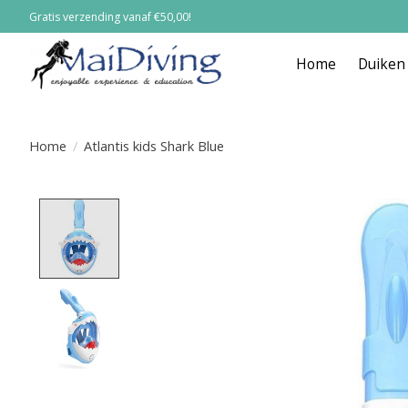
Gratis verzending vanaf €50,00!
Home
Duiken
Home
/
Atlantis kids Shark Blue
Product image slideshow Items