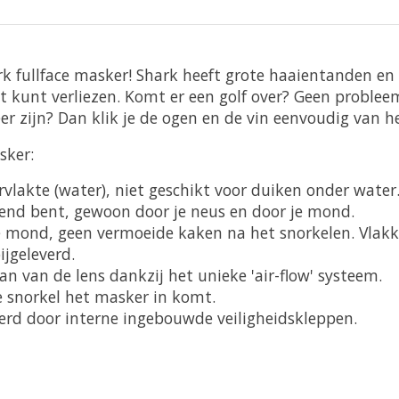
rk fullface masker! Shark heeft grote haaientanden en
t kunt verliezen. Komt er een golf over? Geen probleem
eer zijn? Dan klik je de ogen en de vin eenvoudig van h
sker:
lakte (water), niet geschikt voor duiken onder water
nd bent, gewoon door je neus en door je mond.
 mond, geen vermoeide kaken na het snorkelen. Vlakke 
bijgeleverd.
 van de lens dankzij het unieke 'air-flow' systeem.
e snorkel het masker in komt.
erd door interne ingebouwde veiligheidskleppen.