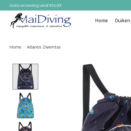
Gratis verzending vanaf €50,00!
Home
Duiken
Home
/
Atlantis Zwemtas
Product image slideshow Items