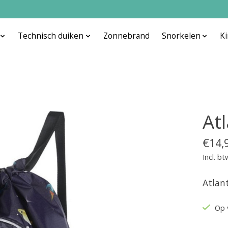
Technisch duiken
Zonnebrand
Snorkelen
K
At
€14,
Incl. bt
Atlan
Op 