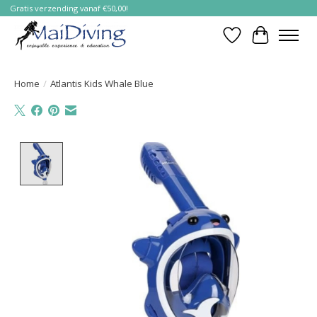
Gratis verzending vanaf €50,00!
Verlanglijst
Winkelwa
Home
/
Atlantis Kids Whale Blue
Product image slideshow Items