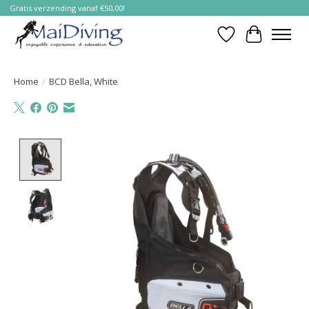
Gratis verzending vanaf €50,00!
Verlanglijst
Winkelwa
Home
/
BCD Bella, White
Product image slideshow Items