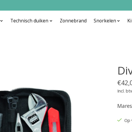
Technisch duiken
Zonnebrand
Snorkelen
K
Div
€42,
Incl. bt
Mares
Op 