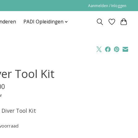
Aanmelden / Inloggen
inderen
PADI Opleidingen
er Tool Kit
00
w
 Diver Tool Kit
voorraad