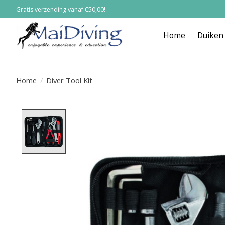
Gratis verzending vanaf €50,00!
Home
Duiken
Home
/
Diver Tool Kit
Product image slideshow Items