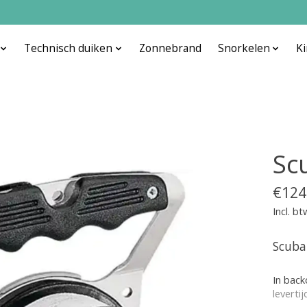
Technisch duiken
Zonnebrand
Snorkelen
K
Sc
€124
Incl. bt
Scuba
In bac
leverti