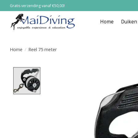
Gratis verzending vanaf €50,00!
Home
Duiken
Home
/
Reel 75 meter
Product image slideshow Items