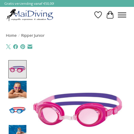
Gratis verzending vanaf €50,00!
Verlanglijst
Winkelwa
Home
/
Ripper Junior
Product image slideshow Items