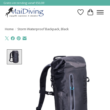
Gratis verzending vanaf €50,00!
Verlanglijst
Winkelwa
Home
/
Storm Waterproof Backpack, Black
Product image slideshow Items