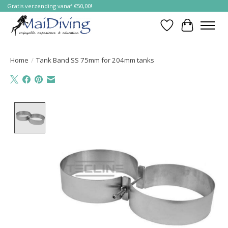
Gratis verzending vanaf €50,00!
Verlanglijst
Winkelwa
Home
/
Tank Band SS 75mm for 204mm tanks
Product image slideshow Items