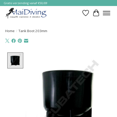
Gratis verzending vanaf €50,00!
Verlanglijst
Winkelwa
Home
/
Tank Boot 203mm
Product image slideshow Items