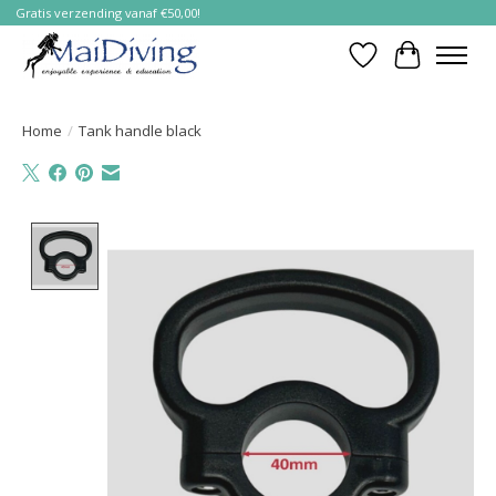
Gratis verzending vanaf €50,00!
Verlanglijst
Winkelwa
Home
/
Tank handle black
Product image slideshow Items