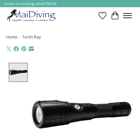
Gratis verzending vanaf €50,00!
Verlanglijst
Winkelwa
Home
/
Torch Ray
Product image slideshow Items