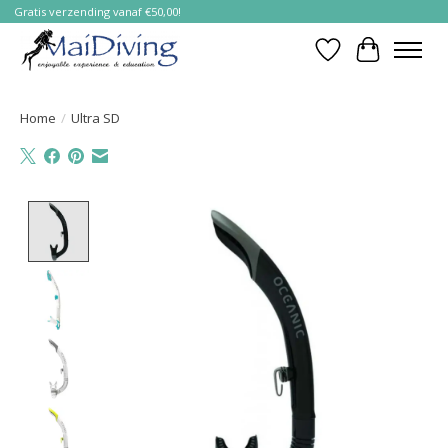
Gratis verzending vanaf €50,00!
Verlanglijst
Winkelwa
Home
/
Ultra SD
Product image slideshow Items