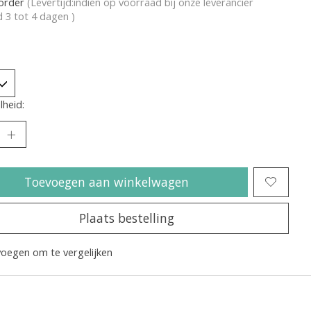
korder
(Levertijd:indien op voorraad bij onze leverancier
jd 3 tot 4 dagen )
heid:
Toevoegen aan winkelwagen
Plaats bestelling
oegen om te vergelijken