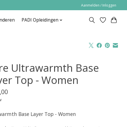
Aanmelden / Inloggen
inderen
PADI Opleidingen
re Ultrawarmth Base
yer Top - Women
,00
w
warmth Base Layer Top - Women