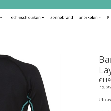
Technisch duiken
Zonnebrand
Snorkelen
K
Ba
La
€119
Incl. bt
Ultra