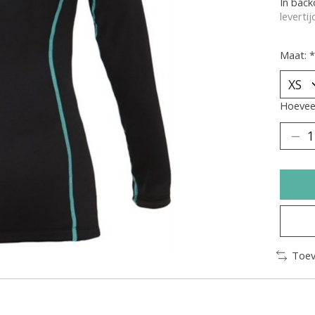
In bac
leverti
Maat:
*
Hoeveel
Toev