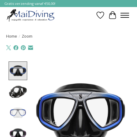
Gratis verzending vanaf €50,00!
Verlanglijst
Winkelwa
Home
/
Zoom
Product image slideshow Items