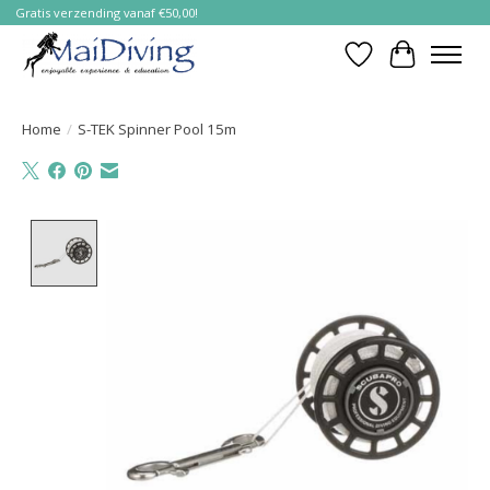
Gratis verzending vanaf €50,00!
Verlanglijst
Winkelwa
Home
/
S-TEK Spinner Pool 15m
Product image slideshow Items