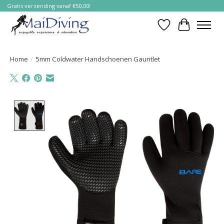
Gratis verzending vanaf €50,00!
Verlanglijst
Winkelwa
Home
/
5mm Coldwater Handschoenen Gauntlet
Product image slideshow Items