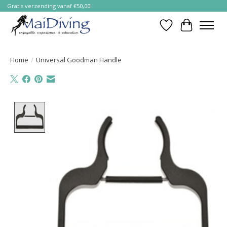
Gratis verzending vanaf €50,00!
Verlanglijst
Winkelwa
Home
/
Universal Goodman Handle
Product image slideshow Items