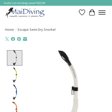
Gratis verzending vanaf €50,00!
Verlanglijst
Winkelwa
Home
/
Escape Semi Dry Snorkel
Product image slideshow Items