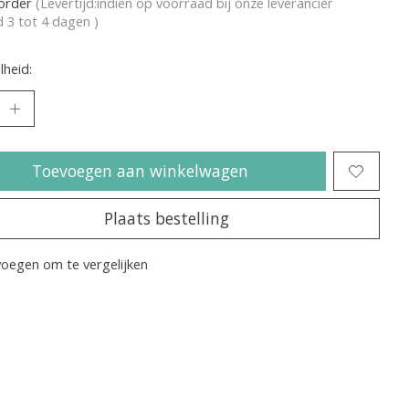
korder
(Levertijd:indien op voorraad bij onze leverancier
jd 3 tot 4 dagen )
heid:
Toevoegen aan winkelwagen
Plaats bestelling
oegen om te vergelijken