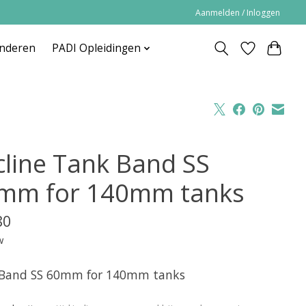
Aanmelden / Inloggen
inderen
PADI Opleidingen
cline Tank Band SS
mm for 140mm tanks
80
w
Band SS 60mm for 140mm tanks