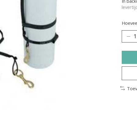
In bac
leverti
Hoeveel
Toev