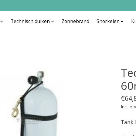
Technisch duiken
Zonnebrand
Snorkelen
K
Te
60
€64,
Incl. bt
Tank 