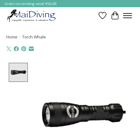
Gratis verzending vanaf €50,00!
Verlanglijst
Winkelwa
Home
/
Torch Whale
Product image slideshow Items