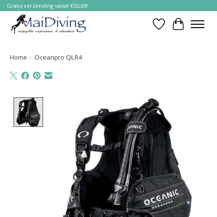
Gratis verzending vanaf €50,00!
Verlanglijst
Winkelwa
Home
/
Oceanpro QLR4
Product image slideshow Items