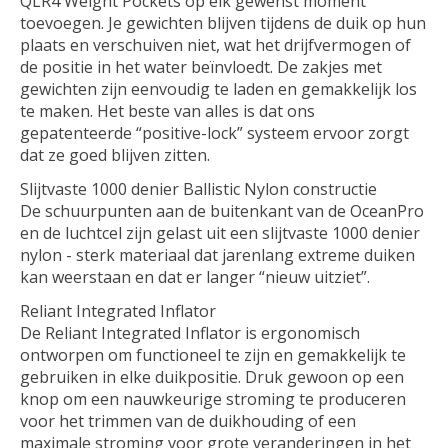
QLR4 Weight Pockets op elk gewenst moment
toevoegen. Je gewichten blijven tijdens de duik op hun
plaats en verschuiven niet, wat het drijfvermogen of
de positie in het water beïnvloedt. De zakjes met
gewichten zijn eenvoudig te laden en gemakkelijk los
te maken. Het beste van alles is dat ons
gepatenteerde “positive-lock” systeem ervoor zorgt
dat ze goed blijven zitten.
Slijtvaste 1000 denier Ballistic Nylon constructie
De schuurpunten aan de buitenkant van de OceanPro
en de luchtcel zijn gelast uit een slijtvaste 1000 denier
nylon - sterk materiaal dat jarenlang extreme duiken
kan weerstaan en dat er langer “nieuw uitziet”.
Reliant Integrated Inflator
De Reliant Integrated Inflator is ergonomisch
ontworpen om functioneel te zijn en gemakkelijk te
gebruiken in elke duikpositie. Druk gewoon op een
knop om een nauwkeurige stroming te produceren
voor het trimmen van de duikhouding of een
maximale stroming voor grote veranderingen in het