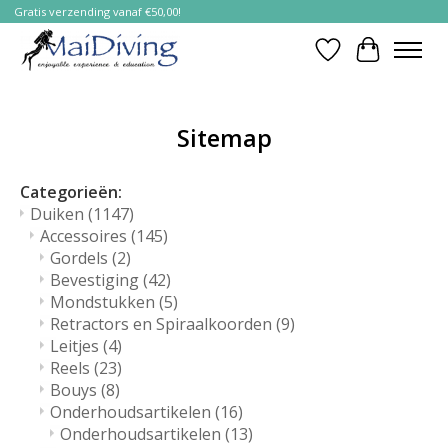
Gratis verzending vanaf €50,00!
Verlanglijst
Winkelwa
Sitemap
Categorieën:
Duiken
(1147)
Accessoires
(145)
Gordels
(2)
Bevestiging
(42)
Mondstukken
(5)
Retractors en Spiraalkoorden
(9)
Leitjes
(4)
Reels
(23)
Bouys
(8)
Onderhoudsartikelen
(16)
Onderhoudsartikelen
(13)